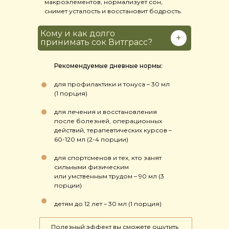
макроэлементов, нормализует сон,
снимет усталость и восстановит бодрость.
Кому и как долго
+
принимать сок Витграсс?
Рекомендуемые дневные нормы:
для профилактики и тонуса – 30 мл
(1 порция)
для лечения и восстановления
после болезней, операционных
действий, терапевтических курсов –
60-120 мл (2-4 порции)
для спортсменов и тех, кто занят
сильными физическим
или умственным трудом – 90 мл (3
порции)⠀
детям до 12 лет – 30 мл (1 порция)
Полезный эффект вы сможете ощутить