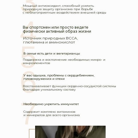
3
Мощный антиоксидант, способный усилить
природную защиту организма при борьбе
с неблагоприятным воздействием внешней среды
4
Вы спортсмен или просто ведете
физически активный образ жизни
Источник природных BCCA,
5
глютамина и аминокислот
В семье есть дети и вегетарианцы
Поддержка и восполнение необходимых микро- и
макроэлементов
6
У вас одышка, проблемы с сердцебиением,
головокружения и отеки
Восстанавливает функции сердечно-сосудистой системы
благодаря уникальному составу
7
Необходимо укрепить иммунитет
Содержит комплекс витаминов
и минералов для всего организма
Наша
любовь и положительная энергетика
в
каждой порции сока