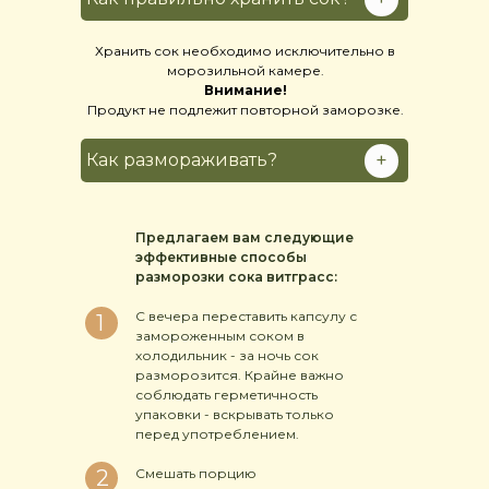
Хранить сок необходимо исключительно в
морозильной камере.
Внимание!
Продукт не подлежит повторной заморозке.
+
Как размораживать?
Предлагаем вам следующие
эффективные способы
разморозки сока витграсс:
С вечера переставить капсулу с
1
замороженным соком в
холодильник - за ночь сок
разморозится. Крайне важно
соблюдать герметичность
упаковки - вскрывать только
перед употреблением.
2
Смешать порцию