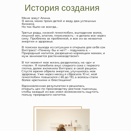
История создания
Меня зовут Алина.
Я жена, мама троих детей и веду два успешных
бизнеса.
Но так было не всегда...
Третьи роды, низкий гемоглобин, выпадение волос,
лишний вес, апатия, плаксивость – я делала все через
силу. Проблема за проблемой, и все из-за нехватки
энергии и здоровья.
В поисках выхода из ситуации я открыла для себя сок
Витграсс! «Почему бы и нет? – подумала я. –
Природный напиток, разрешено кормящим мамам, и
муж занимается растениеводством!»
В тот момент моя жизнь разделилась на «до» и
«после». Я полюбила вкус сладкого сока с первого
глотка, далее включила Витграсс в свой рацион.
Спустя время обрела энергию, улучшилось мое
здоровье. Уже через месяц я сбросила 10 кг, мой
гемоглобин повысился с 65 до 110, а волосы стали
более крепкими и блестящими!
Вдохновленная результатом я решилась
открыть цех по производству ростков пшеницы,
чтобы каждый из вас имел возможность ощутить
пользу природного напитка.