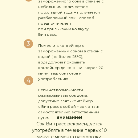
замороженного сока в стакане с
небольшим количеством
прохладной воды – получается
разбавленный сок – способ
предпочтителен
при привыкании ко вкусу
Витграсс.
3
Поместить контейнер с
замороженным соком в стакан с
водой (не более 25°C),
вода должна покрывать
контейнер до крышки - через 20
минут ваш сок готов к
употреблению.
4
Если нет возможности
размараживать сок дома,
допустимо взять контейнер
с Витграсс c собой – сок оттаит
самостоятельно естественным
Внимание!
путем.
Сок Витграсс рекомендуется
употреблять в течение первых 10
минут с момента разморозки.