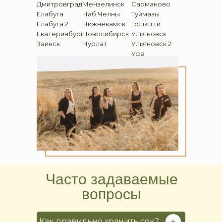
Дмитровград
Мензелинск
Сарманово
Елабуга
Наб.Челны
Туймазы
Елабуга 2
Нижнекамск
Тольятти
Екатеринбург
Новосибирск
Ульяновск
Заинск
Нурлат
Ульяновск
2
Уфа
Часто задаваемые
вопросы
+
Как правильно хранить сок?