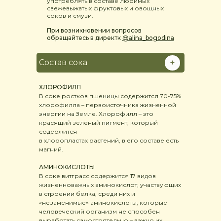
употреблять в составе любимых
свежевыжатых фруктовых и овощных
соков и смузи.
При возникновении вопросов
обращайтесь в директк
@alina_bogodina
+
Состав сока
ХЛОРОФИЛЛ
В соке ростков пшеницы содержится 70-75%
хлорофилла – первоисточника жизненной
энергии на Земле. Хлорофилл – это
красящий зеленый пигмент, который
содержится
в хлоропластах растений, в его составе есть
магний.
АМИНОКИСЛОТЫ
В соке витграсс содержится 17 видов
жизненноважных аминокислот, участвующих
в строении белка, среди них и
«незаменимые» аминокислоты, которые
человеческий организм не способен
выработать самостоятельно – важно их