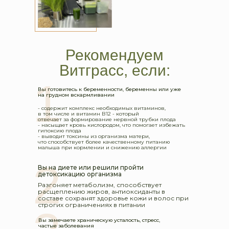
Рекомендуем
Витграсс, если:
1
Вы готовитесь к беременности, беременны или уже
на грудном вскармливании
- содержит комплекс необходимых витаминов,
в том числе и витамин В12 - который
отвечает за формирование нервной трубки плода
- насыщает кровь кислородом, что помогает избежать
гипоксию плода
- выводит токсины из организма матери,
что способствует более качественному питанию
малыша при кормлении и снижению аллергии
2
Вы на диете или решили пройти
детоксикацию организма
Разгоняет метаболизм, способствует
расщеплению жиров, антиоксиданты в
составе сохранят здоровье кожи и волос при
строгих ограничениях в питании
Вы замечаете храническую усталость, стресс,
частые заболевания