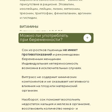
присутствие в рационе. Этовалин,
изолейцин, лейцин, лизин, метионин,
треонин, триптофан, фенилаланин, аргинин
и гистидин.
ВИТАМИНЫ
Витамины группы А,В,С,Д,E
Можно ли употреблять
+
при беременности?
Сок из ростков пшеницы
не имеет
противопоказаний
и рекомендован
беременным женщинам.
Индивидуальная непереносимость
возможна в исключительных случаях.
Витграсс не содержит химических
компонентов и не оказывает негативного
влияния на плод или материнский
организм.
Наоборот, сок поможет восполнить
недостаток кальция и железа в организме,
восстановить количество микро- и