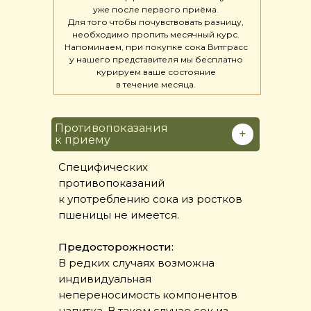
уже после первого приёма.
Для того чтобы почувствовать разницу,
необходимо пропить месячный курс.
Напоминаем, при покупке сока Витграсс
у нашего представителя мы бесплатно
курируем ваше состояние
в течение месяца.
Противопоказания
+
к приему
Специфических
противопоказаний
к употреблению сока из ростков
пшеницы не имеется.
Предосторожности:
В редких случаях возможна
индивидуальная
непереносимость компонентов
напитка. В таком случае сок из